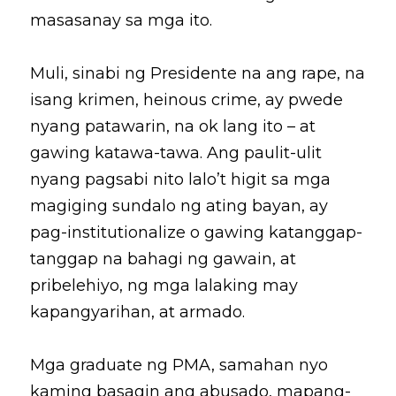
masasanay sa mga ito.
Coverage
Megsembatu Kite!
Search
Muli, sinabi ng Presidente na ang rape, na 
Photos
KPinay, May K Ka
isang krimen, heinous crime, ay pwede 
Videos
Fëgëlukës at Linggëng
nyang patawarin, na ok lang ito – at 
Support LILAK
gawing katawa-tawa. Ang paulit-ulit 
Illustrations
nyang pagsabi nito lalo’t higit sa mga 
Poems
magiging sundalo ng ating bayan, ay 
pag-institutionalize o gawing katanggap-
tanggap na bahagi ng gawain, at 
pribelehiyo, ng mga lalaking may 
kapangyarihan, at armado.
Mga graduate ng PMA, samahan nyo 
kaming basagin ang abusado, mapang-