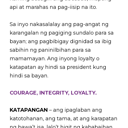
api at marahas na pag-iisip na ito.
Sa inyo nakasalalay ang pag-angat ng 
karangalan ng pagiging sundalo para sa 
bayan; ang pagbibigay dignidad sa ibig 
sabihin ng paninilbihan para sa 
mamamayan. Ang inyong loyalty o 
katapatan ay hindi sa president kung 
hindi sa bayan.
COURAGE, INTEGRITY, LOYALTY.
KATAPANGAN
– ang ipaglaban ang 
katotohanan, ang tama, at ang karapatan 
ng bawa’t isa, lalo’t higit ng kababaihan.