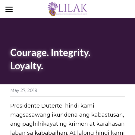
Home
Our Story
Our People
Courage. Integrity. 
Loyalty.
Programs & Campaigns
Take a Stand
May 27, 2019
LILAK Press
Publications
Presidente Duterte, hindi kami 
magsasawang ikundena ang kabastusan, 
Resources
ang paghihikayat ng krimen at karahasan 
laban sa kababaihan. At lalong hindi kami 
Artivism
Umalohokan News