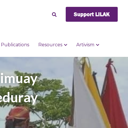
Support LILAK
Support LILAK
Publications
Publications
Resources
Resources
Artivism
Artivism
imuay 
duray 