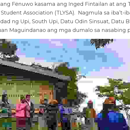
bang Fënuwo kasama ang Inged Fintailan at ang T
tudent Association (TLYSA).  Nagmula sa iba’t-ib
ad ng Upi, South Upi, Datu Odin Sinsuat, Datu Bl
uan Maguindanao ang mga dumalo sa nasabing pa