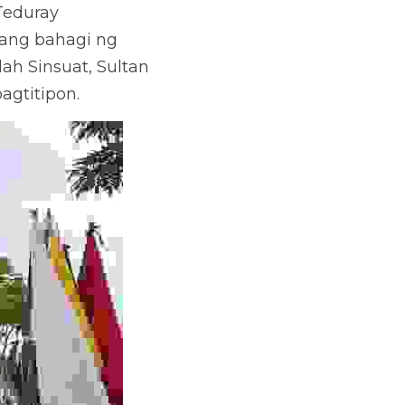
eduray 
ang bahagi ng 
ah Sinsuat, Sultan 
gtitipon. 