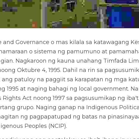
e and Governance o mas kilala sa katawagang Kë
mamaraan o sistema ng pamumuno at pamamahal
gian. Nagkaroon ng kauna unahang Timfada Limod
oong Oktubre 4, 1995. Dahil na rin sa pagsusumi
t ang patuloy na paggiit sa karapatan ng mga kat
ng 1995 at naging bahagi ng local government. Nai
 Rights Act noong 1997 sa pagsusumikap ng iba't-
tang grupo. Naging ganap na Indigenous Political 
gitan ng pagpapatupad ng batas na pinasinayaa
igenous Peoples (NCIP). 