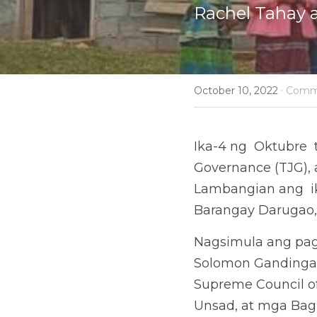
Rachel Tahay a
·
October 10, 2022
Commu
Ika-4 ng  Oktubre 
Governance (TJG), 
Lambangian ang  ik
Barangay Darugao,
Nagsimula ang pag
Solomon Gandingan
Supreme Council of 
Unsad, at mga Bag