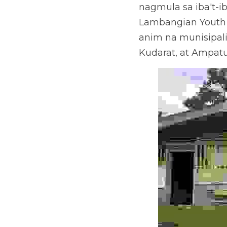
nagmula sa iba't-i
Lambangian Youth S
anim na munisipalid
Kudarat, at Ampat