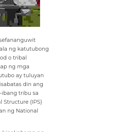
sëfananguwit 
a ng katutubong 
 o tribal 
kap ng mga 
utubo ay tuluyan 
sabatas din ang 
ibang tribu sa 
Structure (IPS) 
n ng National 