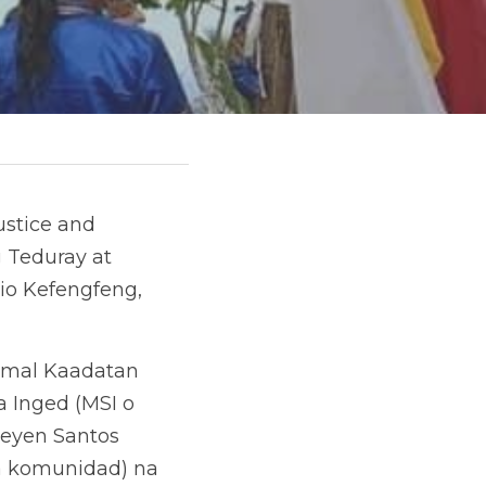
stice and 
Teduray at 
io Kefengfeng, 
mal Kaadatan 
Inged (MSI o 
leyen Santos 
 komunidad) na 