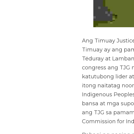
Ang Timuay Justic
Timuay ay ang pa
Tëduray at Lamban
congress ang TJG n
katutubong lider a
itong naitatag noo
Indigenous Peoples
bansa at mga supor
ang TJG sa pamama
Commission for Ind