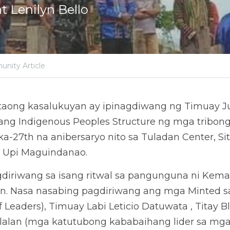
t Lenilyn Bello
nity Article
 taong kasalukuyan ay ipinagdiwang ng Timuay Ju
ang Indigenous Peoples Structure ng mga tribong 
a-27th na anibersaryo nito sa Tuladan Center, Sit
 Upi Maguindanao. 
diriwang sa isang ritwal sa pangunguna ni Kema
. Nasa nasabing pagdiriwang ang mga Minted sa 
Leaders), Timuay Labi Leticio Datuwata , Titay B
lalan (mga katutubong kababaihang lider sa mga