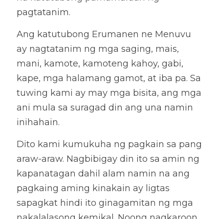
pagtatanim. 
Ang katutubong Erumanen ne Menuvu 
ay nagtatanim ng mga saging, mais, 
mani, kamote, kamoteng kahoy, gabi, 
kape, mga halamang gamot, at iba pa. Sa 
tuwing kami ay may mga bisita, ang mga 
ani mula sa suragad din ang una namin 
inihahain. 
Dito kami kumukuha ng pagkain sa pang 
araw-araw. Nagbibigay din ito sa amin ng 
kapanatagan dahil alam namin na ang 
pagkaing aming kinakain ay ligtas 
sapagkat hindi ito ginagamitan ng mga 
nakalalasong kemikal. Noong nagkaroon 