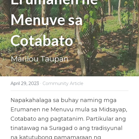
Coverage
Megsembatu Kite!
Search
Menuve sa 
Photos
KPinay, May K Ka
Cotabato
Videos
Fëgëlukës at Linggëng
Support LILAK
Illustrations
Marilou Taupan
Poems
·
April 29, 2023
Community Article
Napakahalaga sa buhay naming mga 
Erumanen ne Menuvu mula sa Midsayap, 
Cotabato ang pagtatanim. Partikular ang 
tinatawag na Suragad o ang tradisyunal 
na katutubong pamamaraan ng 