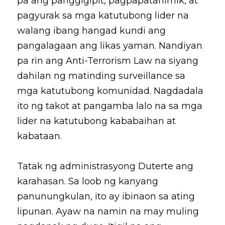
pa ang panggigipit, pagpapatahimik, at 
pagyurak sa mga katutubong lider na 
walang ibang hangad kundi ang 
pangalagaan ang likas yaman. Nandiyan 
pa rin ang Anti-Terrorism Law na siyang 
dahilan ng matinding surveillance sa 
mga katutubong komunidad. Nagdadala 
ito ng takot at pangamba lalo na sa mga 
lider na katutubong kababaihan at 
kabataan.
Tatak ng administrasyong Duterte ang 
karahasan. Sa loob ng kanyang 
panunungkulan, ito ay ibinaon sa ating 
lipunan. Ayaw na namin na may muling 