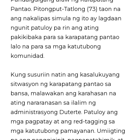
Pantao. Pitongput-Tatlong (73) taon na 
Coverage
Megsembatu Kite!
Search
ang nakalipas simula ng ito ay lagdaan 
Photos
ngunit patuloy pa rin ang ating 
KPinay, May K Ka
pakikibaka para sa karapatang pantao 
Videos
Fëgëlukës at Linggëng
lalo na para sa mga katutubong 
Support LILAK
komunidad. 
Illustrations
Poems
Kung susuriin natin ang kasalukuyang 
sitwasyon ng karapatang pantao sa 
bansa, malawakan ang karahasan na 
ating nararanasan sa ilalim ng 
administrasyong Duterte. Patuloy ang 
mga pagpatay at ang red-tagging sa 
mga katutubong pamayanan. Umiigting 