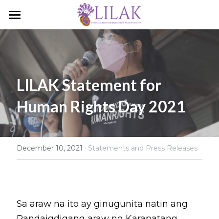
Home
Our Story
Our People
LILAK Statement for 
Human Rights Day 2021
Programs & Campaigns
Take a Stand
LILAK Press
·
December 10, 2021
Statements and Press Releases
Publications
Resources
Sa araw na ito ay ginugunita natin ang 
Artivism
Umalohokan News
Pandaigdigang araw ng Karapatang 