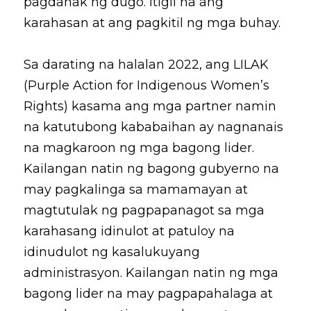
pagdanak ng dugo. Itigil na ang 
karahasan at ang pagkitil ng mga buhay.
Sa darating na halalan 2022, ang LILAK 
(Purple Action for Indigenous Women’s 
Rights) kasama ang mga partner namin 
na katutubong kababaihan ay nagnanais 
na magkaroon ng mga bagong lider. 
Kailangan natin ng bagong gubyerno na 
may pagkalinga sa mamamayan at 
magtutulak ng pagpapanagot sa mga 
karahasang idinulot at patuloy na 
idinudulot ng kasalukuyang 
administrasyon. Kailangan natin ng mga 
bagong lider na may pagpapahalaga at 