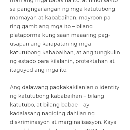
man ang mga batas na ito, at hindi sakto 
sa pangngailangan ng mga katutubong 
mamayan at kababaihan, mayroon pa 
ring gamit ang mga ito – bilang 
plataporma kung saan maaaring pag-
usapan ang karapatan ng mga 
katutubong kababaihan, at ang tungkulin 
ng estado para kilalanin, protektahan at 
itaguyod ang mga ito. 
Ang dalawang pagkakakilanlan o identity 
ng katutubong kababaihan – bilang 
katutubo, at bilang babae – ay 
kadalasang nagiging dahilan ng 
diskriminasyon at marginalisasyon. Kaya 