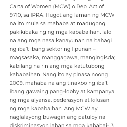
Carta of Women (MCW) o Rep. Act of 
9710, sa IPRA. Hugot ang laman ng MCW 
na ito mula sa mahaba at madugong 
pakikibaka ng ng mga kababaihan, lalo 
na ang mga nasa kanayunan na bahagi 
ng iba’t ibang sektor ng lipunan – 
magsasaka, manggagawa, mangingisda; 
kabilang na rin ang mga katutubong 
kababaihan. Nang ito ay pinasa noong 
2009, mahaba na ang tinakbo ng iba’t 
ibang gawaing pang-lobby at kampanya 
ng mga alyansa, pederasyon at kilusan 
ng mga kababaihan. Ang MCW ay 
naglalayong buwagin ang patuloy na 
diskriminasyon laban sa mga kababai- 3 