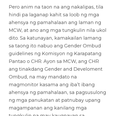
Pero anim na taon na ang nakalipas, tila 
hindi pa laganap kahit sa loob ng mga 
ahensya ng pamahalaan ang laman ng 
MCW, at ano ang mga tungkulin nila ukol 
dito. Sa katunayan, kamakailan lamang 
sa taong ito nabuo ang Gender Ombud 
guidelines ng Komisyon ng Karapatang 
Pantao o CHR. Ayon sa MCW, ang CHR 
ang tinakdang Gender and Develoment 
Ombud, na may mandato na 
magmonitor kasama ang iba’t ibang 
ahensya ng pamahalaan, sa pagsusulong 
ng mga panukatan at patnubay upang 
magampanan ang kanilang mga 
tungkulin na may kaugnayan sa 