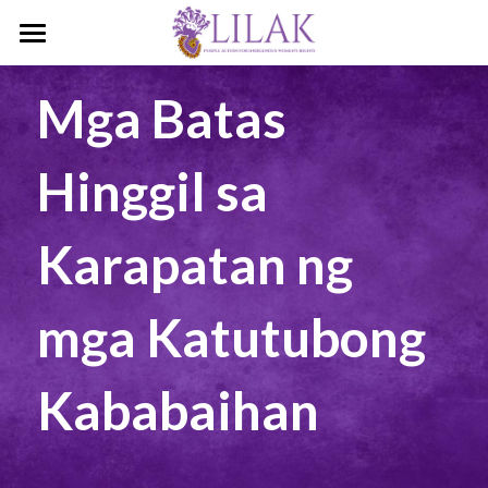
Home
Mga Batas 
Our Story
Hinggil sa 
Our People
Programs & Campaigns
Karapatan ng 
Take a Stand
mga Katutubong 
LILAK Press
Publications
Kababaihan
Resources
Artivism
Umalohokan News