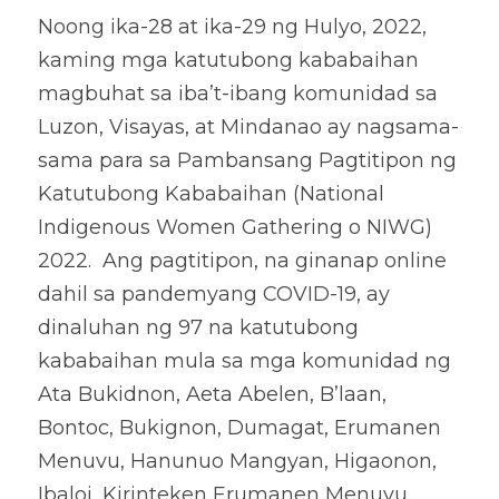
Noong ika-28 at ika-29 ng Hulyo, 2022, 
kaming mga katutubong kababaihan 
magbuhat sa iba’t-ibang komunidad sa 
Luzon, Visayas, at Mindanao ay nagsama-
sama para sa Pambansang Pagtitipon ng 
Katutubong Kababaihan (National 
Indigenous Women Gathering o NIWG) 
2022.  Ang pagtitipon, na ginanap online 
dahil sa pandemyang COVID-19, ay 
dinaluhan ng 97 na katutubong 
kababaihan mula sa mga komunidad ng 
Ata Bukidnon, Aeta Abelen, B’laan, 
Bontoc, Bukignon, Dumagat, Erumanen 
Menuvu, Hanunuo Mangyan, Higaonon, 
Ibaloi, Kirinteken Erumanen Menuvu, 