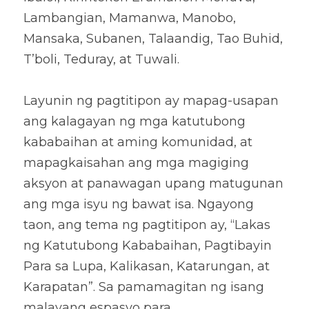
Lambangian, Mamanwa, Manobo, 
Mansaka, Subanen, Talaandig, Tao Buhid, 
T’boli, Teduray, at Tuwali.
Layunin ng pagtitipon ay mapag-usapan 
ang kalagayan ng mga katutubong 
kababaihan at aming komunidad, at 
mapagkaisahan ang mga magiging 
aksyon at panawagan upang matugunan 
ang mga isyu ng bawat isa. Ngayong 
taon, ang tema ng pagtitipon ay, “Lakas 
ng Katutubong Kababaihan, Pagtibayin 
Para sa Lupa, Kalikasan, Katarungan, at 
Karapatan”. Sa pamamagitan ng isang 
malayang espasyo para 