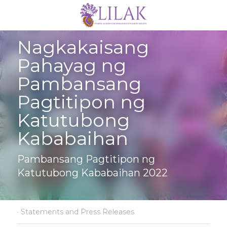
Nagkakaisang 
Pahayag ng 
Pambansang 
Pagtitipon ng 
Katutubong 
Kababaihan
Pambansang Pagtitipon ng 
Katutubong Kababaihan 2022
·
Statements and Press Releases