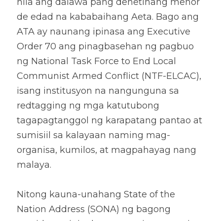
nila ang dalawa pang denetinang menor 
de edad na kababaihang Aeta. Bago ang 
ATA ay naunang ipinasa ang Executive 
Order 70 ang pinagbasehan ng pagbuo 
ng National Task Force to End Local 
Communist Armed Conflict (NTF-ELCAC), 
isang institusyon na nangunguna sa 
redtagging ng mga katutubong 
tagapagtanggol ng karapatang pantao at 
sumisiil sa kalayaan naming mag-
organisa, kumilos, at magpahayag nang 
malaya.  
Nitong kauna-unahang State of the 
Nation Address (SONA) ng bagong 