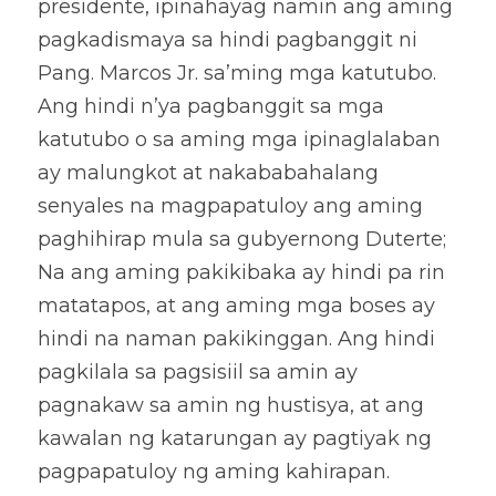
presidente, ipinahayag namin ang aming 
pagkadismaya sa hindi pagbanggit ni 
Pang. Marcos Jr. sa’ming mga katutubo. 
Ang hindi n’ya pagbanggit sa mga 
katutubo o sa aming mga ipinaglalaban 
ay malungkot at nakababahalang 
senyales na magpapatuloy ang aming 
paghihirap mula sa gubyernong Duterte; 
Na ang aming pakikibaka ay hindi pa rin 
matatapos, at ang aming mga boses ay 
hindi na naman pakikinggan. Ang hindi 
pagkilala sa pagsisiil sa amin ay 
pagnakaw sa amin ng hustisya, at ang 
kawalan ng katarungan ay pagtiyak ng 
pagpapatuloy ng aming kahirapan.