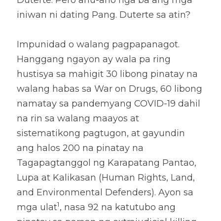
Duterte. Pero anu-ano nga ba ang mga 
iniwan ni dating Pang. Duterte sa atin? 
Impunidad o walang pagpapanagot. 
Hanggang ngayon ay wala pa ring 
hustisya sa mahigit 30 libong pinatay na 
walang habas sa War on Drugs, 60 libong 
namatay sa pandemyang COVID-19 dahil 
na rin sa walang maayos at 
sistematikong pagtugon, at gayundin 
ang halos 200 na pinatay na 
Tagapagtanggol ng Karapatang Pantao, 
Lupa at Kalikasan (Human Rights, Land, 
and Environmental Defenders). Ayon sa 
1
mga ulat
, nasa 92 na katutubo ang 