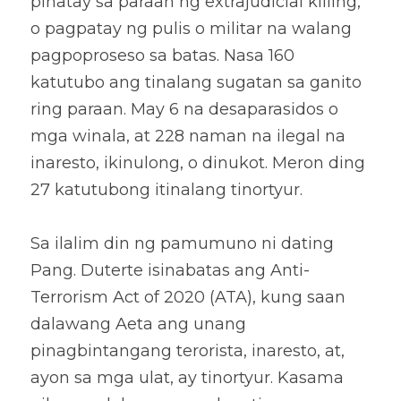
pinatay sa paraan ng extrajudicial killing, 
o pagpatay ng pulis o militar na walang 
pagpoproseso sa batas. Nasa 160 
katutubo ang tinalang sugatan sa ganito 
ring paraan. May 6 na desaparasidos o 
mga winala, at 228 naman na ilegal na 
inaresto, ikinulong, o dinukot. Meron ding 
27 katutubong itinalang tinortyur.
Sa ilalim din ng pamumuno ni dating 
Pang. Duterte isinabatas ang Anti-
Terrorism Act of 2020 (ATA), kung saan 
dalawang Aeta ang unang 
pinagbintangang terorista, inaresto, at, 
ayon sa mga ulat, ay tinortyur. Kasama 